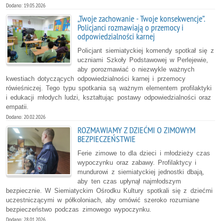
Dodano: 19.05.2026
„Twoje zachowanie - Twoje konsekwencje”.
Policjanci rozmawiają o przemocy i
odpowiedzialności karnej
Policjant siemiatyckiej komendy spotkał się z
uczniami Szkoły Podstawowej w Perlejewie,
aby porozmawiać o niezwykle ważnych
kwestiach dotyczących odpowiedzialności karnej i przemocy
rówieśniczej. Tego typu spotkania są ważnym elementem profilaktyki
i edukacji młodych ludzi, kształtując postawy odpowiedzialności oraz
empatii.
Dodano: 20.02.2026
ROZMAWIAMY Z DZIEĆMI O ZIMOWYM
BEZPIECZEŃSTWIE
Ferie zimowe to dla dzieci i młodzieży czas
wypoczynku oraz zabawy. Profilaktycy i
mundurowi z siemiatyckiej jednostki dbają,
aby ten czas upłynął najmłodszym
bezpiecznie. W Siemiatyckim Ośrodku Kultury spotkali się z dziećmi
uczestniczącymi w półkoloniach, aby omówić szeroko rozumiane
bezpieczeństwo podczas zimowego wypoczynku.
Dodano: 28.01.2026