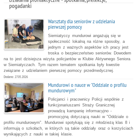
pogadanki
Warsztaty dla seniorów z udzielania
pierwszej pomocy
Siemiatyccy mundurowi angażują się w
społeczność lokalną na różne sposoby, a
jednym z ważnych aspektów ich pracy jest
troska o bezpieczeństwo seniorów. Dowodem
na to jest dzisiejsza wizyta policjantów w Klubie Aktywnego Seniora
w Siemiatyczach. Tym razem tematem spotkania były kwestie
związane z udzielaniem pierwszej pomocy przedmedycznej.
Dodano: 27.05.2026
Mundurowi o nauce w "Oddziale o profilu
mundurowym"
Policjanci i pracownicy Policji wspólnie z
funkcjonariuszami Straży Granicznej
prowadzą kampanię informacyjno -
promocyjną dotyczącą nauki w "Oddziale o
profilu mundurowym". Mundurowi spotykają się z młodzieżą klas 8 i
informują o szkołach, w których są takie oddziały oraz o korzyściach
wynikających z nauki w takiej klasie.