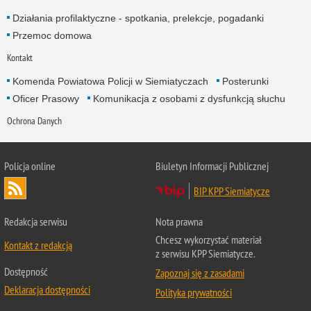
Działania profilaktyczne - spotkania, prelekcje, pogadanki
Przemoc domowa
Kontakt
Komenda Powiatowa Policji w Siemiatyczach
Posterunki
Oficer Prasowy
Komunikacja z osobami z dysfunkcją słuchu
Ochrona Danych
Policja online
Biuletyn Informacji Publicznej
BIP KPP Siemiatycze
Redakcja serwisu
Nota prawna
Chcesz wykorzystać materiał
Kontakt z redakcją
z serwisu KPP Siemiatycze.
Dostępność
Zapoznaj się z zasadami
Deklaracja dostępności
Polityka prywatności