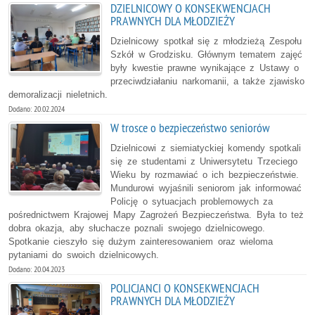
DZIELNICOWY O KONSEKWENCJACH
PRAWNYCH DLA MŁODZIEŻY
Dzielnicowy spotkał się z młodzieżą Zespołu
Szkół w Grodzisku. Głównym tematem zajęć
były kwestie prawne wynikające z Ustawy o
przeciwdziałaniu narkomanii, a także zjawisko
demoralizacji nieletnich.
Dodano: 20.02.2024
W trosce o bezpieczeństwo seniorów
Dzielnicowi z siemiatyckiej komendy spotkali
się ze studentami z Uniwersytetu Trzeciego
Wieku by rozmawiać o ich bezpieczeństwie.
Mundurowi wyjaśnili seniorom jak informować
Policję o sytuacjach problemowych za
pośrednictwem Krajowej Mapy Zagrożeń Bezpieczeństwa. Była to też
dobra okazja, aby słuchacze poznali swojego dzielnicowego.
Spotkanie cieszyło się dużym zainteresowaniem oraz wieloma
pytaniami do swoich dzielnicowych.
Dodano: 20.04.2023
POLICJANCI O KONSEKWENCJACH
PRAWNYCH DLA MŁODZIEŻY