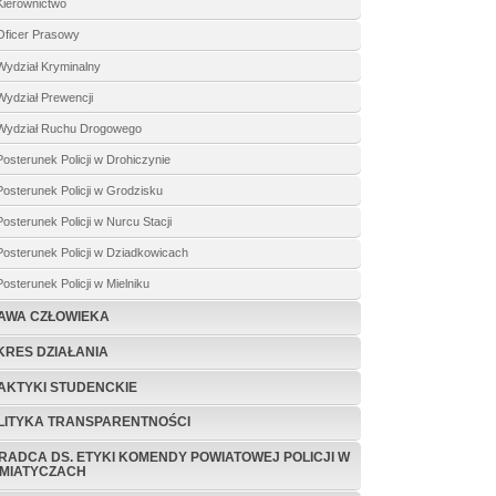
Kierownictwo
Oficer Prasowy
Wydział Kryminalny
Wydział Prewencji
Wydział Ruchu Drogowego
Posterunek Policji w Drohiczynie
Posterunek Policji w Grodzisku
Posterunek Policji w Nurcu Stacji
Posterunek Policji w Dziadkowicach
Posterunek Policji w Mielniku
AWA CZŁOWIEKA
KRES DZIAŁANIA
AKTYKI STUDENCKIE
LITYKA TRANSPARENTNOŚCI
RADCA DS. ETYKI KOMENDY POWIATOWEJ POLICJI W
EMIATYCZACH