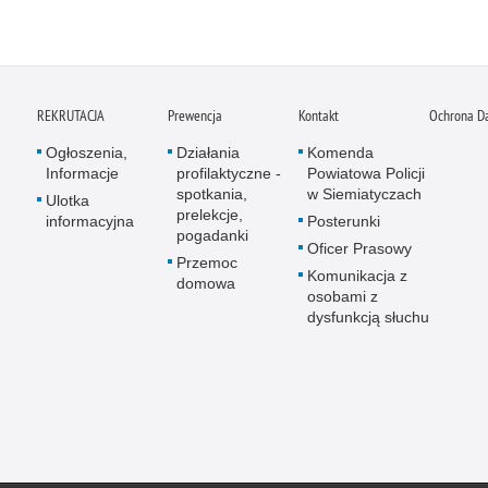
REKRUTACJA
Prewencja
Kontakt
Ochrona D
Ogłoszenia,
Działania
Komenda
Informacje
profilaktyczne -
Powiatowa Policji
spotkania,
w Siemiatyczach
Ulotka
prelekcje,
informacyjna
Posterunki
pogadanki
Oficer Prasowy
Przemoc
Komunikacja z
domowa
osobami z
dysfunkcją słuchu