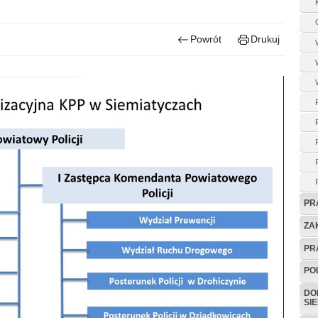
Powrót
Drukuj
PR
ZA
PR
PO
DO
SI