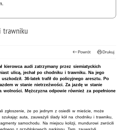
m.
i trawniku
Powrót
Drukuj
ał kierowca audi zatrzymany przez siemiatyckich
iast ulicą, jechał po chodniku i trawniku. Na jego
uszkodził. 36-latek trafił do policyjnego aresztu. Po
jazdem w stanie nietrzeźwości. Za jazdę w stanie
nia wolności. Mężczyzna odpowie również za popełnione
ali zgłoszenie, że po jednym z osiedli w mieście, może
 szukając auta, zauważyli ślady kół na chodniku i trawniku,
ragmenty samochodu. Na miejscu kolizji, mundurowi zwrócili
 jednego z przyblokowych parkingu. Tam, zauważyli