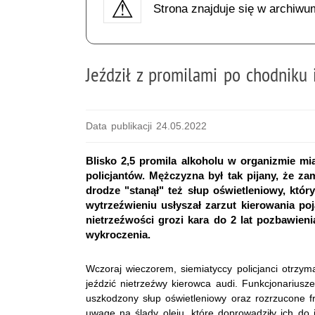
Strona znajduje się w archiwu
Jeździł z promilami po chodniku 
Data publikacji 24.05.2022
Blisko 2,5 promila alkoholu w organizmie mi
policjantów. Mężczyzna był tak pijany, że zam
drodze "stanął" też słup oświetleniowy, który 
wytrzeźwieniu usłyszał zarzut kierowania po
nietrzeźwości grozi kara do 2 lat pozbawie
wykroczenia.
Wczoraj wieczorem, siemiatyccy policjanci otrzym
jeździć nietrzeźwy kierowca audi. Funkcjonariusze
uszkodzony słup oświetleniowy oraz rozrzucone f
uwagę na ślady oleju, które doprowadziły ich do