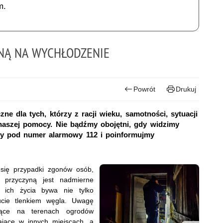
m.
NĄ NA WYCHŁODZENIE
Powrót
Drukuj
ne dla tych, którzy z racji wieku, samotności, sytuacji
naszej pomocy. Nie bądźmy obojętni, gdy widzimy
y pod numer alarmowy 112 i poinformujmy
się przypadki zgonów osób,
 przyczyną jest nadmierne
 ich życia bywa nie tylko
ucie tlenkiem węgla. Uwagę
jące na terenach ogrodów
ające w innych miejscach, a