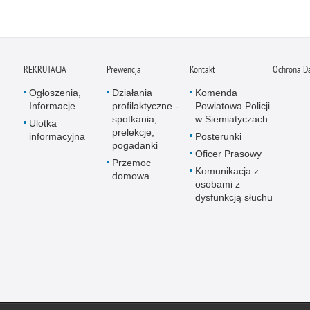
REKRUTACJA
Prewencja
Kontakt
Ochrona D
Ogłoszenia,
Działania
Komenda
Informacje
profilaktyczne -
Powiatowa Policji
spotkania,
w Siemiatyczach
Ulotka
prelekcje,
informacyjna
Posterunki
pogadanki
Oficer Prasowy
Przemoc
Komunikacja z
domowa
osobami z
dysfunkcją słuchu