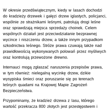
W okresie przedświątecznym, kiedy w lasach dochodzi
do kradzieży drzewek i gałęzi drzew iglastych, policjanci,
wspólnie ze strażnikami leśnymi, patrolują drogi leśne
oraz sprawdzają miejsca sprzedaży choinek. Celem
wspólnych działań jest przeciwdziałanie bezprawnej
wycince i niszczeniu drzew, a także innym przypadkom
szkodnictwa leśnego. Stróże prawa czuwają także nad
prawidłowością wykonywanych polowań przez myśliwych
oraz kontrolują przewożone drewno.
Internauci mogą zgłaszać naruszenia przepisów prawa,
w tym również: nielegalną wycinkę drzew, dzikie
wysypiska śmieci oraz poruszanie się po terenach
leśnych quadami na Krajowej Mapie Zagrożeń
Bezpieczeństwa.
Przypominamy, że kradzież drzewa z lasu, którego
wartość przekracza 800 złotych jest przestępstwem i